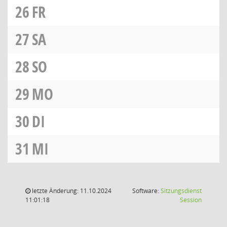
26
FR
27
SA
28
SO
29
MO
30
DI
31
MI
letzte Änderung: 11.10.2024
Software:
Sitzungsdienst
(Wird in
11:01:18
Session