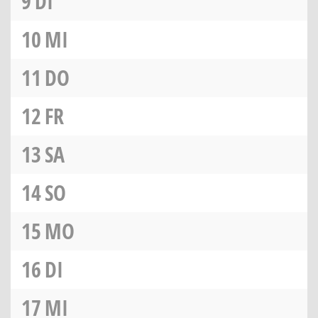
9
DI
10
MI
11
DO
12
FR
13
SA
14
SO
15
MO
16
DI
17
MI