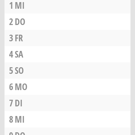
1
MI
2
DO
3
FR
4
SA
5
SO
6
MO
7
DI
8
MI