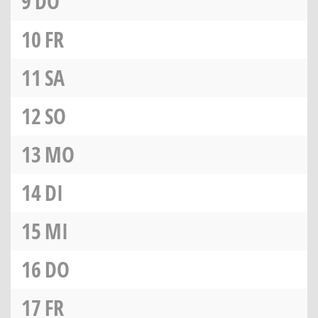
9
DO
10
FR
11
SA
12
SO
13
MO
14
DI
15
MI
16
DO
17
FR