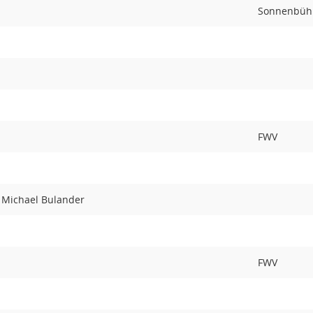
Sonnenbühl
FWV
 Michael Bulander
FWV