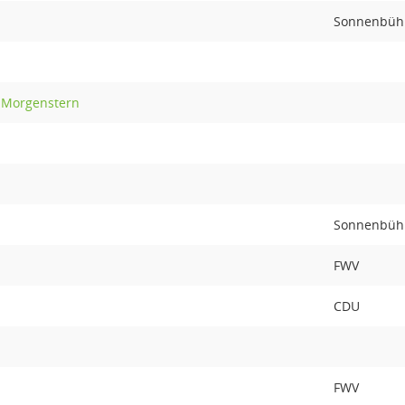
Sonnenbühl
 Morgenstern
Sonnenbühl
n
FWV
CDU
FWV