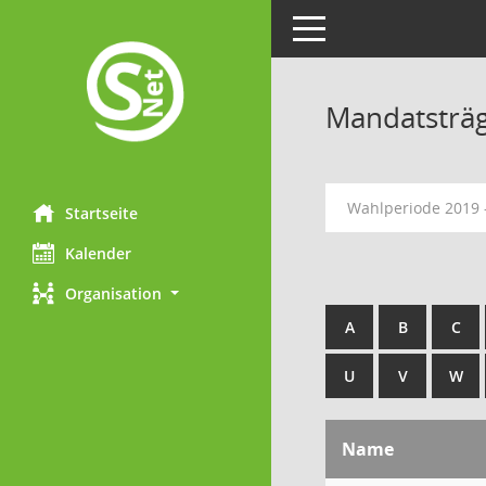
Toggle navigation
Mandatsträ
Wahlperiode 2019 
Startseite
Kalender
Organisation
A
B
C
U
V
W
Name