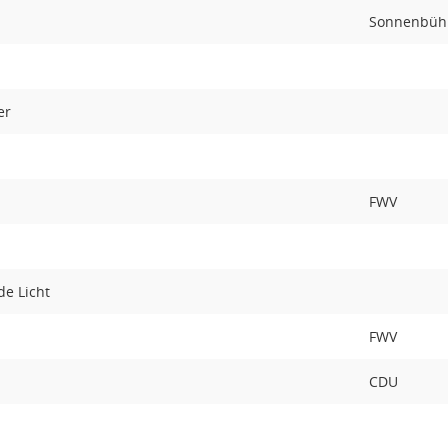
Sonnenbühl
er
FWV
de Licht
FWV
CDU