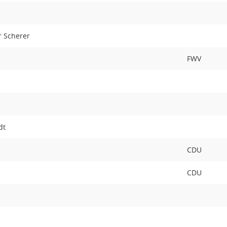
r Scherer
FWV
dt
CDU
CDU