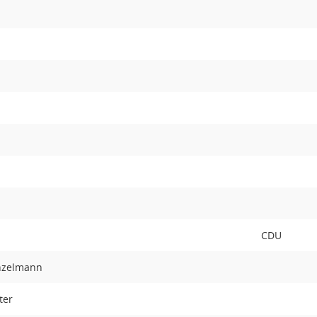
CDU
nzelmann
ter