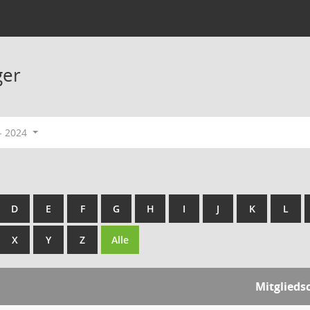
ger
- 2024
D
E
F
G
H
I
J
K
L
X
Y
Z
Alle
Mitglieds