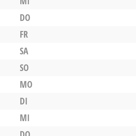
MI
DO
FR
SA
SO
MO
DI
MI
DO