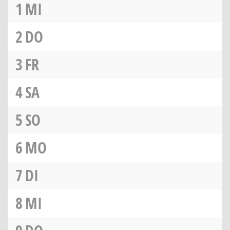
1
MI
2
DO
3
FR
4
SA
5
SO
6
MO
7
DI
8
MI