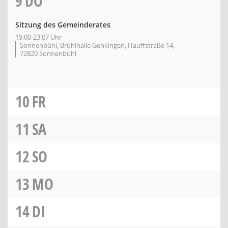
9
DO
Sitzung des Gemeinderates
19:00-23:07 Uhr
Sonnenbühl, Brühlhalle Genkingen, Hauffstraße 14,
72820 Sonnenbühl
10
FR
11
SA
12
SO
13
MO
14
DI