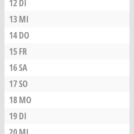
12
DI
13
MI
14
DO
15
FR
16
SA
17
SO
18
MO
19
DI
20
MI