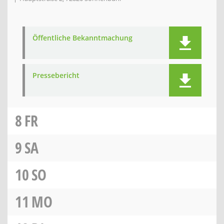
Öffentliche Bekanntmachung
Pressebericht
8
FR
9
SA
10
SO
11
MO