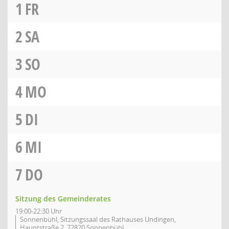
1
FR
2
SA
3
SO
4
MO
5
DI
6
MI
7
DO
Sitzung des Gemeinderates
19:00-22:30 Uhr
Sonnenbühl, Sitzungssaal des Rathauses Undingen,
Hauptstraße 2, 72820 Sonnenbühl