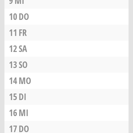
9
MI
10
DO
11
FR
12
SA
13
SO
14
MO
15
DI
16
MI
17
DO