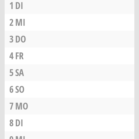
1
DI
2
MI
3
DO
4
FR
5
SA
6
SO
7
MO
8
DI