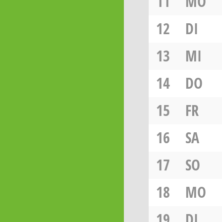
11
MO
12
DI
13
MI
14
DO
15
FR
16
SA
17
SO
18
MO
19
DI