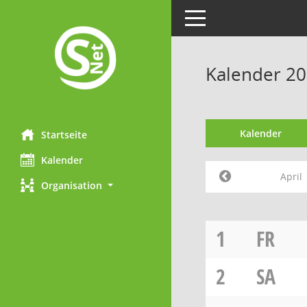
Toggle navigation
Kalender 20
Kalender
Startseite
Kalender
April
Organisation
1
FR
2
SA