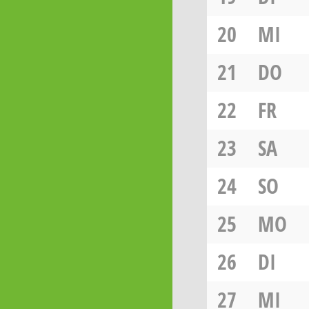
20
MI
21
DO
22
FR
23
SA
24
SO
25
MO
26
DI
27
MI