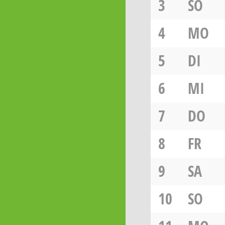
3
SO
4
MO
5
DI
6
MI
7
DO
8
FR
9
SA
10
SO